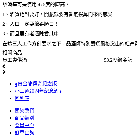
該酒基可是使用56.6度的陳高，
1、酒質絕對要好，開瓶就要有香氣撲鼻而來的感受！
2、入口一定要綿柔順口！
3、而且要有老酒陳香其中！
在這三大工作方針要求之下，品酒師特別嚴選風格突出的紅高粱
相關商品
員工專供酒
53.2度緞金龍
白金龍傳奇紀念版
小三通20周年紀念酒
回列表
關於我們
商品類別
會員中心
訂單查詢