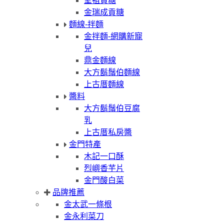
聖祖貢糖
金瑞成貢糖
麵線-拌麵
金拌麵-網購新寵
兒
鼎金麵線
大方鬍鬚伯麵線
上古厝麵線
醬料
大方鬍鬚伯豆腐
乳
上古厝私房醬
金門特產
木記一口酥
烈嶼香芋片
金門酸白菜
品牌推薦
金太武一條根
金永利菜刀