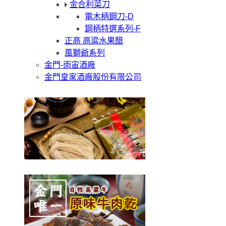
金合利菜刀
電木柄鋼刀-D
鋼柄特選系列-F
正高 高粱水果醋
風獅爺系列
金門-雨宙酒廠
金門皇家酒廠股份有限公司