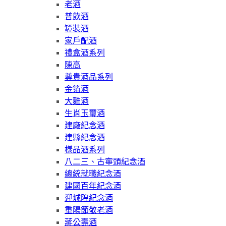
老酒
普飲酒
罈裝酒
家戶配酒
禮盒酒系列
陳高
尊貴酒品系列
金箔酒
大麯酒
生肖玉璽酒
建廠紀念酒
建縣紀念酒
樣品酒系列
八二三、古寧頭紀念酒
總統就職紀念酒
建國百年紀念酒
迎城隍紀念酒
重陽節敬老酒
蔣公壽酒