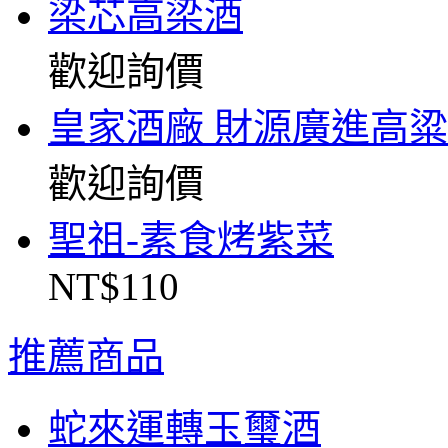
梁芯高梁酒
7/6-7/15公休 暫停出貨❗請見
諒
歡迎詢價
您好，本店將於7/6-7/15公
休特產訂單暫停出貨 請見
皇家酒廠 財源廣進高
諒有問題歡迎+LINE詢問帳
號：@gnkim謝謝^^
歡迎詢價
聖祖-素食烤紫菜
NT$110
推薦商品
蛇來運轉玉璽酒