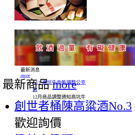
最新消息
more
最新商品
more
12/1 高坑牛肉乾調整公克
數
12月商品調整通知高坑牛
創世者桶陳高粱酒No.3
肉乾 12/1起 調整公克數肉
乾類 原170g 改為 160g肉角
(隨身包) 維持160g不變特殊
歡迎詢價
口味：蜜汁牛肉乾 原140g
改為130g