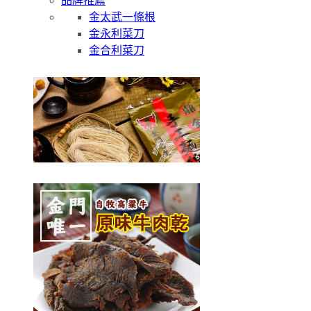
品牌推薦
金太武一條根
金永利菜刀
金合利菜刀