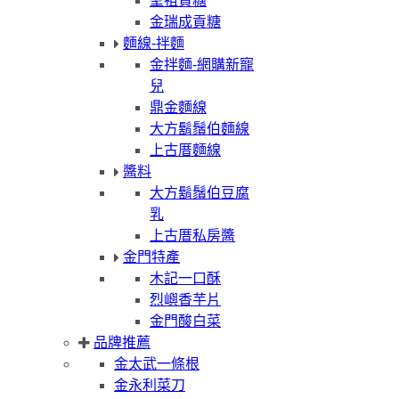
聖祖貢糖
金瑞成貢糖
麵線-拌麵
金拌麵-網購新寵
兒
鼎金麵線
大方鬍鬚伯麵線
上古厝麵線
醬料
大方鬍鬚伯豆腐
乳
上古厝私房醬
金門特產
木記一口酥
烈嶼香芋片
金門酸白菜
品牌推薦
金太武一條根
金永利菜刀