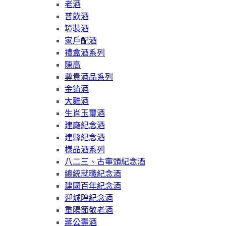
老酒
普飲酒
罈裝酒
家戶配酒
禮盒酒系列
陳高
尊貴酒品系列
金箔酒
大麯酒
生肖玉璽酒
建廠紀念酒
建縣紀念酒
樣品酒系列
八二三、古寧頭紀念酒
總統就職紀念酒
建國百年紀念酒
迎城隍紀念酒
重陽節敬老酒
蔣公壽酒