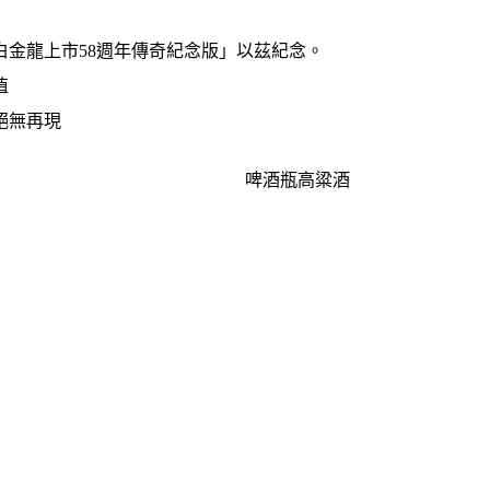
「白金龍上市58週年傳奇紀念版」以茲紀念。
值
絕無再現
啤酒瓶高粱酒