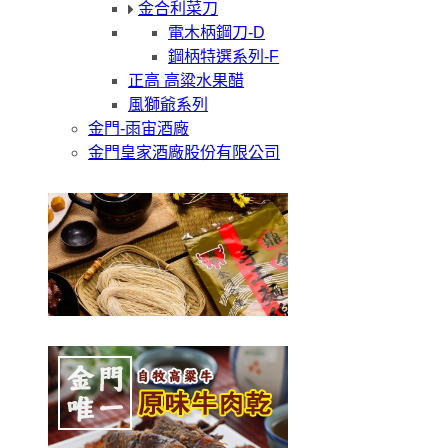
金合利菜刀
電木柄鋼刀-D
鋼柄特選系列-F
正高 高粱水果醋
風獅爺系列
金門-雨宙酒廠
金門皇家酒廠股份有限公司