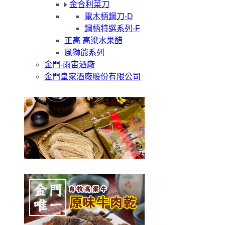
金合利菜刀
電木柄鋼刀-D
鋼柄特選系列-F
正高 高粱水果醋
風獅爺系列
金門-雨宙酒廠
金門皇家酒廠股份有限公司