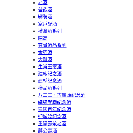
老酒
普飲酒
罈裝酒
家戶配酒
禮盒酒系列
陳高
尊貴酒品系列
金箔酒
大麯酒
生肖玉璽酒
建廠紀念酒
建縣紀念酒
樣品酒系列
八二三、古寧頭紀念酒
總統就職紀念酒
建國百年紀念酒
迎城隍紀念酒
重陽節敬老酒
蔣公壽酒