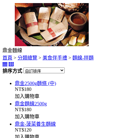
鼎金麵線
首頁
>
分類總覽
>
美食伴手禮
>
麵線-拌麵
排序方式
鼎金2500g麵條 (中)
NT$180
加入購物車
鼎金麵線2500g
NT$180
加入購物車
鼎金-菠菜養生麵線
NT$120
加入購物車