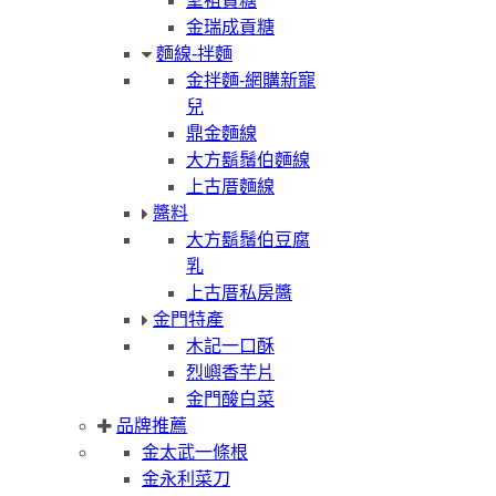
聖祖貢糖
金瑞成貢糖
麵線-拌麵
金拌麵-網購新寵
兒
鼎金麵線
大方鬍鬚伯麵線
上古厝麵線
醬料
大方鬍鬚伯豆腐
乳
上古厝私房醬
金門特產
木記一口酥
烈嶼香芋片
金門酸白菜
品牌推薦
金太武一條根
金永利菜刀