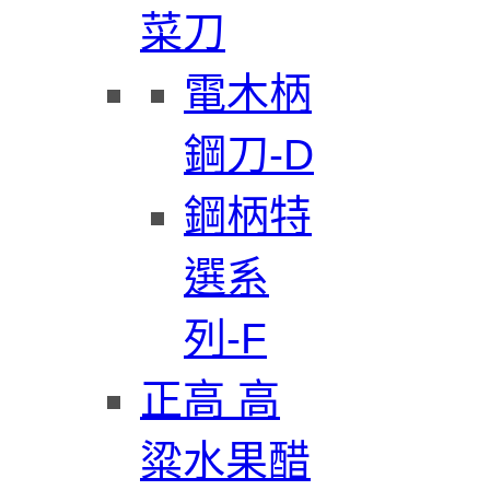
菜刀
電木柄
鋼刀-D
鋼柄特
選系
列-F
正高 高
粱水果醋