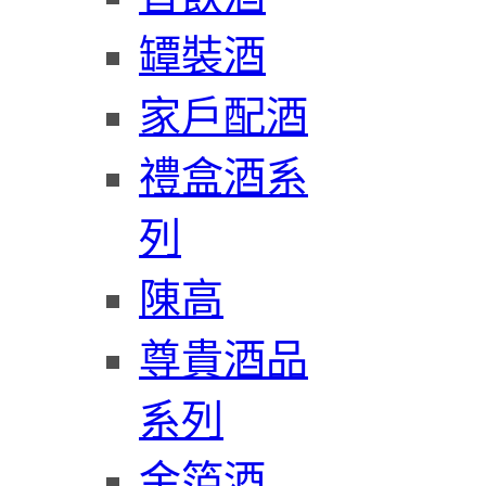
罈裝酒
家戶配酒
禮盒酒系
列
陳高
尊貴酒品
系列
金箔酒