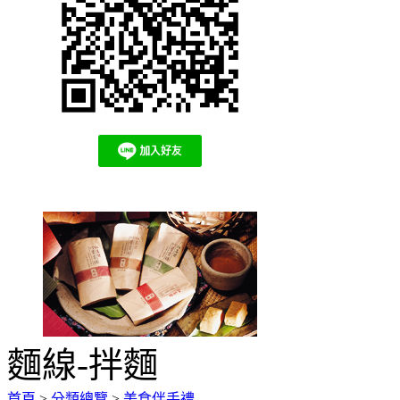
麵線-拌麵
首頁
>
分類總覽
>
美食伴手禮