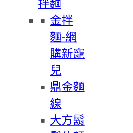
拌麵
金拌
麵-網
購新寵
兒
鼎金麵
線
大方鬍