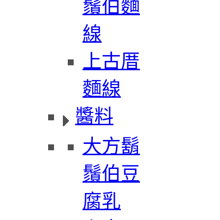
鬚伯麵
線
上古厝
麵線
醬料
大方鬍
鬚伯豆
腐乳