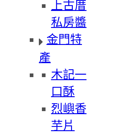
上古厝
私房醬
金門特
產
木記一
口酥
烈嶼香
芋片