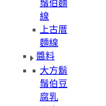
鬚伯麵
線
上古厝
麵線
醬料
大方鬍
鬚伯豆
腐乳