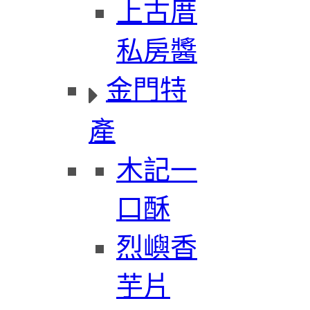
上古厝
私房醬
金門特
產
木記一
口酥
烈嶼香
芋片