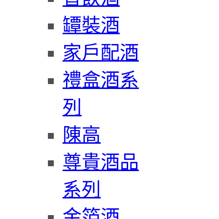
罈裝酒
家戶配酒
禮盒酒系
列
陳高
尊貴酒品
系列
金箔酒