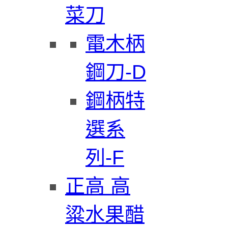
菜刀
電木柄
鋼刀-D
鋼柄特
選系
列-F
正高 高
粱水果醋