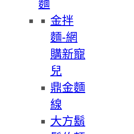
麵
金拌
麵-網
購新寵
兒
鼎金麵
線
大方鬍