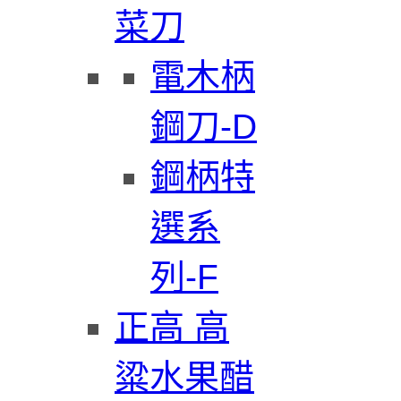
菜刀
電木柄
鋼刀-D
鋼柄特
選系
列-F
正高 高
粱水果醋