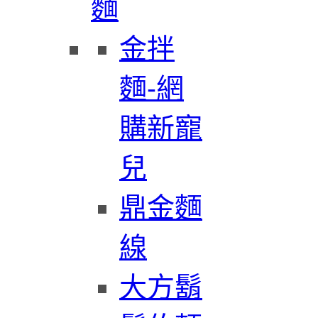
麵
金拌
麵-網
購新寵
兒
鼎金麵
線
大方鬍