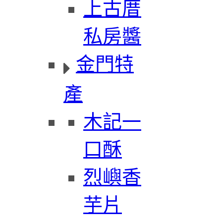
上古厝
私房醬
金門特
產
木記一
口酥
烈嶼香
芋片