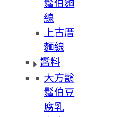
鬚伯麵
線
上古厝
麵線
醬料
大方鬍
鬚伯豆
腐乳