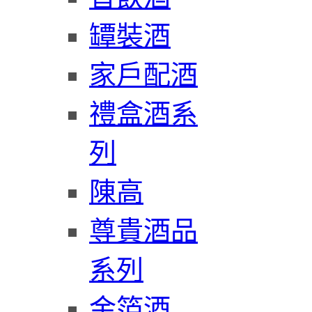
罈裝酒
家戶配酒
禮盒酒系
列
陳高
尊貴酒品
系列
金箔酒