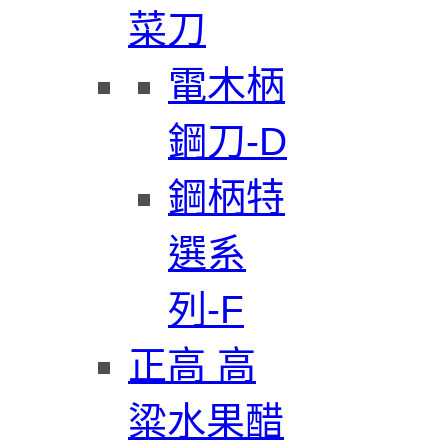
菜刀
電木柄
鋼刀-D
鋼柄特
選系
列-F
正高 高
粱水果醋