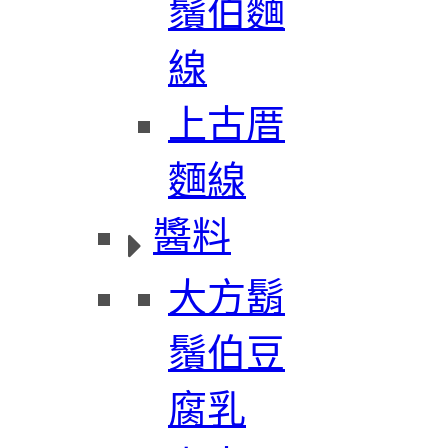
鬚伯麵
線
上古厝
麵線
醬料
大方鬍
鬚伯豆
腐乳