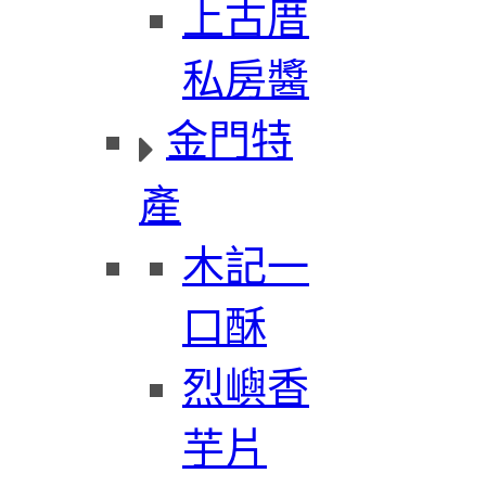
上古厝
私房醬
金門特
產
木記一
口酥
烈嶼香
芋片