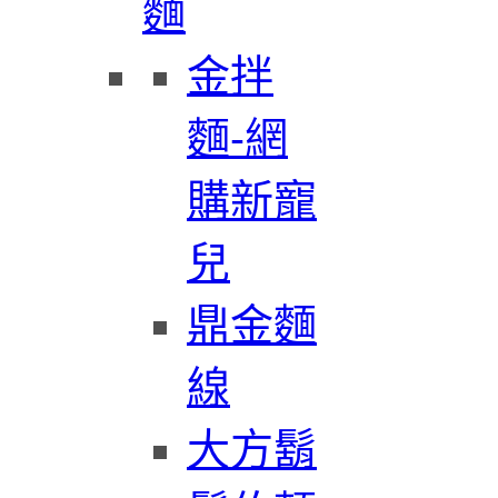
麵
金拌
麵-網
購新寵
兒
鼎金麵
線
大方鬍