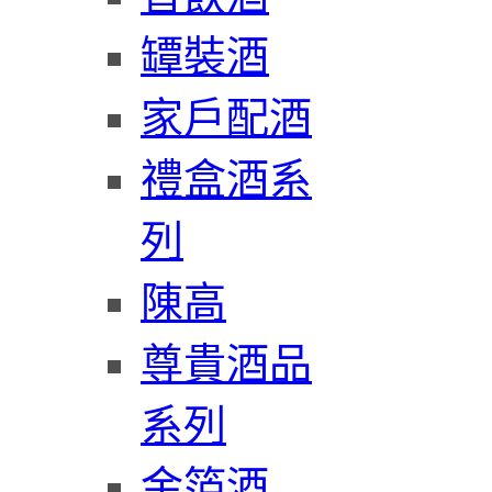
罈裝酒
家戶配酒
禮盒酒系
列
陳高
尊貴酒品
系列
金箔酒