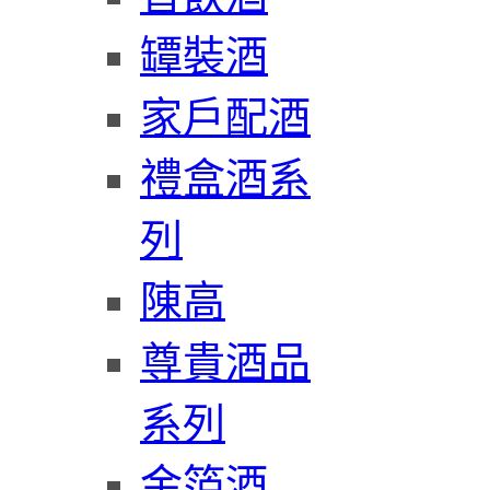
罈裝酒
家戶配酒
禮盒酒系
列
陳高
尊貴酒品
系列
金箔酒