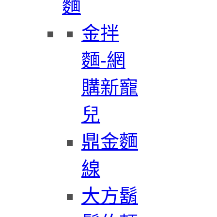
麵
金拌
麵-網
購新寵
兒
鼎金麵
線
大方鬍