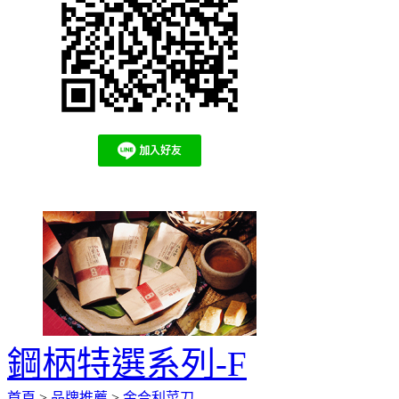
鋼柄特選系列-F
首頁
>
品牌推薦
>
金合利菜刀