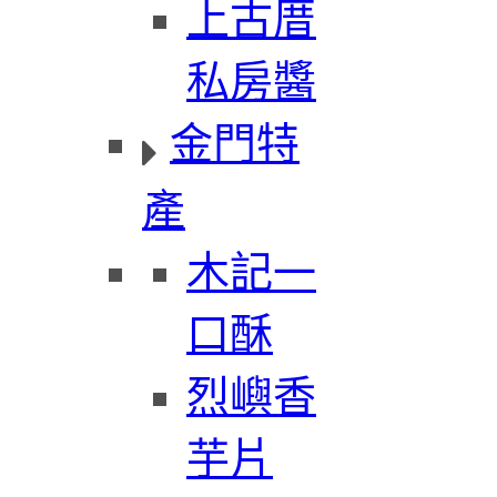
上古厝
私房醬
金門特
產
木記一
口酥
烈嶼香
芋片