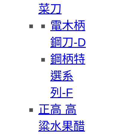
菜刀
電木柄
鋼刀-D
鋼柄特
選系
列-F
正高 高
粱水果醋