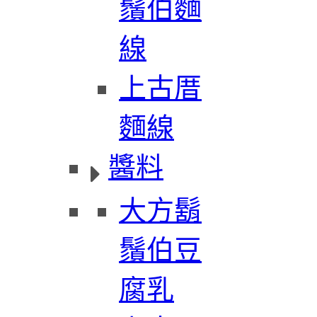
鬚伯麵
線
上古厝
麵線
醬料
大方鬍
鬚伯豆
腐乳