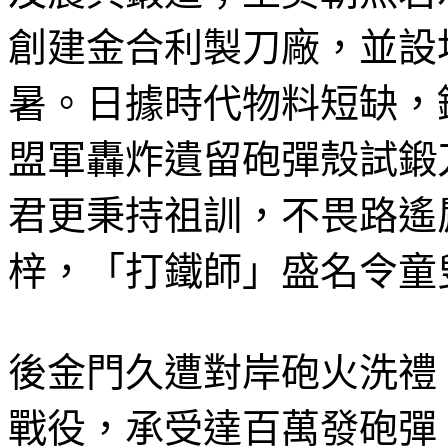
創建金合利製刀廠，並設
暑。日據時代物料短缺，
盟軍轟炸遺留砲彈殼試鍛
君更秉持祖訓，不畏路遙
梓，「打鐵師」盛名令童
後金門久遭對岸砲火洗禮
戰役，承受達百萬發砲彈